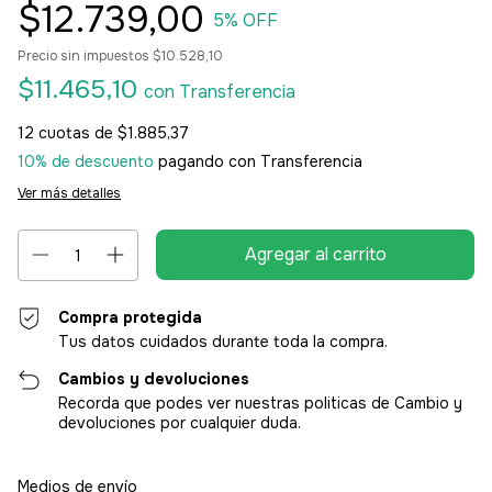
$12.739,00
5
% OFF
Precio sin impuestos
$10.528,10
$11.465,10
con
Transferencia
12
cuotas de
$1.885,37
10% de descuento
pagando con Transferencia
Ver más detalles
Compra protegida
Tus datos cuidados durante toda la compra.
Cambios y devoluciones
Recorda que podes ver nuestras politicas de Cambio y
devoluciones por cualquier duda.
Entregas para el CP:
Cambiar CP
Medios de envío