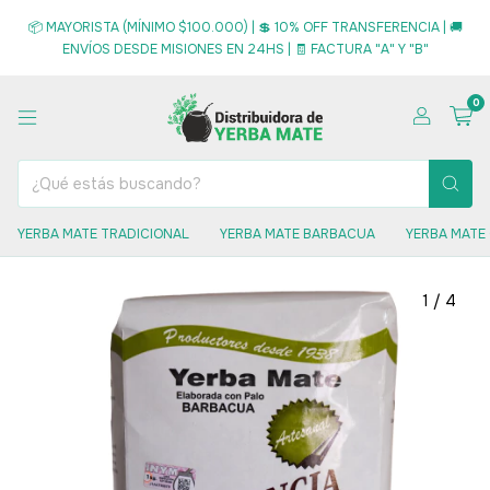
📦 MAYORISTA (MÍNIMO $100.000) | 💲 10% OFF TRANSFERENCIA | 🚚
ENVÍOS DESDE MISIONES EN 24HS | 🧾 FACTURA "A" Y "B"
0
YERBA MATE TRADICIONAL
YERBA MATE BARBACUA
YERBA MATE
1
/
4