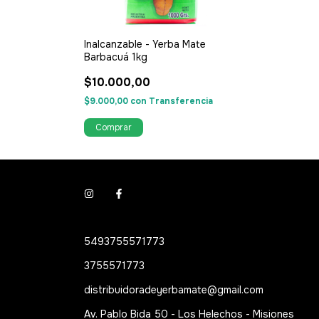
Inalcanzable - Yerba Mate
Barbacuá 1kg
$10.000,00
$9.000,00
con
Transferencia
5493755571773
3755571773
distribuidoradeyerbamate@gmail.com
Av. Pablo Bida 50 - Los Helechos - Misiones