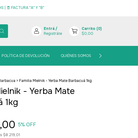
 | 🧾 FACTURA "A" Y "B"
Entrá
/
Carrito
(
0
)
Registráte
$0,00
POLÍTICA DE DEVOLUCIÓN
QUIÉNES SOMOS
BLOGCITO MATERO
Barbacua
>
Familia Mielnik - Yerba Mate Barbacuá 1kg
Mielnik - Yerba Mate
á 1kg
,00
5
% OFF
os
$8.219,01