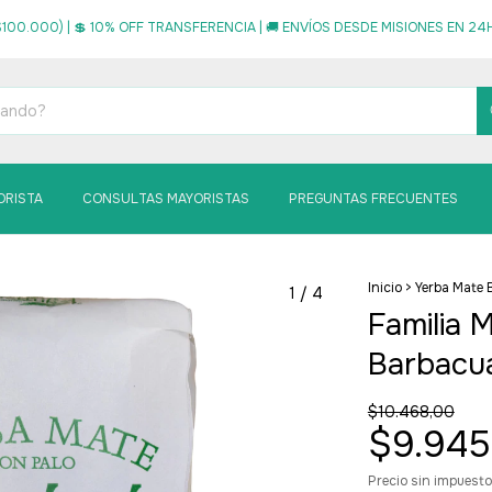
100.000) | 💲 10% OFF TRANSFERENCIA | 🚚 ENVÍOS DESDE MISIONES EN 24HS
ORISTA
CONSULTAS MAYORISTAS
PREGUNTAS FRECUENTES
Inicio
>
Yerba Mate 
1
/
4
Familia 
Barbacu
$10.468,00
$9.945
Precio sin impuest