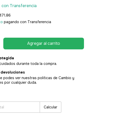
0
con
Transferencia
471,86
to
pagando con Transferencia
otegida
cuidados durante toda la compra.
 devoluciones
e podes ver nuestras politicas de Cambio y
es por cualquier duda.
:
Cambiar CP
Calcular