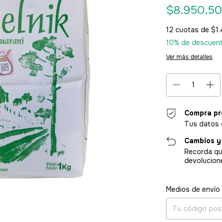
$8.950,5
12
cuotas de
$1.
10% de descuen
Ver más detalles
Compra pr
Tus datos 
Cambios y
Recorda qu
devolucion
Entregas para el CP
Medios de envío