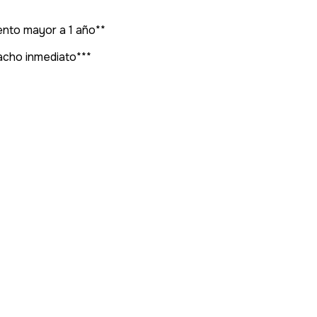
nto mayor a 1 año**
pacho inmediato***