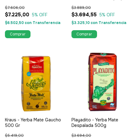
500 Gr
$7.606,00
$3.889,00
$7.225,00
$3.694,55
5
% OFF
5
% OFF
$6.502,50
con
Transferencia
$3.325,10
con
Transferencia
Kraus - Yerba Mate Gaucho
Playadito - Yerba Mate
500 Gr
Despalada 500g
$5.419,00
$3.694,00