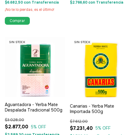
$6.682,50
con
Transferencia
$2.766,60
con
Transferencia
¡No te lo pierdas, es el último!
SIN STOCK
SIN STOCK
Aguantadora - Yerba Mate
Canarias - Yerba Mate
Despalada Tradicional 500g
Importada 500g
$3.028,00
$7.612,00
$2.877,00
5
% OFF
$7.231,40
5
% OFF
$2.589,30
con
Transferencia