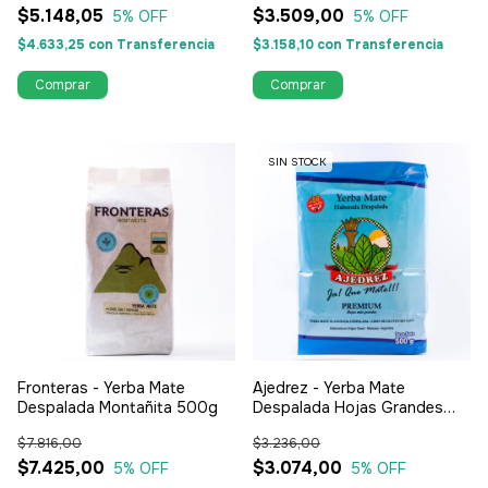
$5.148,05
$3.509,00
5
% OFF
5
% OFF
$4.633,25
con
Transferencia
$3.158,10
con
Transferencia
SIN STOCK
Fronteras - Yerba Mate
Ajedrez - Yerba Mate
Despalada Montañita 500g
Despalada Hojas Grandes
500g
$7.816,00
$3.236,00
$7.425,00
$3.074,00
5
% OFF
5
% OFF