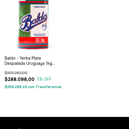
Baldo - Yerba Mate
Despalada Uruguaya 1kg
(Pack x20)
$303.262,00
$288.098,00
5
% OFF
$259.288,20
con
Transferencia