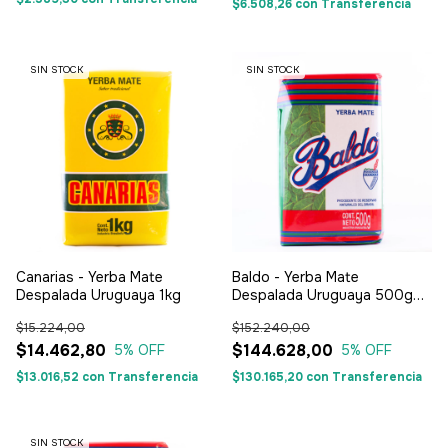
$6.508,26
con
Transferencia
SIN STOCK
SIN STOCK
Canarias - Yerba Mate
Baldo - Yerba Mate
Despalada Uruguaya 1kg
Despalada Uruguaya 500g
(Pack x20)
$15.224,00
$152.240,00
$14.462,80
$144.628,00
5
% OFF
5
% OFF
$13.016,52
con
Transferencia
$130.165,20
con
Transferencia
SIN STOCK