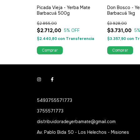
 Mate Canchada
Picada Vieja - Yerba Mate
Don Bosco - Ye
Barbacuá 500g
Barbacuá 1kg
$2.855,00
$3.928,00
$2.712,00
$3.731,00
% OFF
5
% OFF
5
%
ansferencia
$2.440,80
con
Transferencia
$3.357,90
con
Tr
5493755571773
3755571773
distribuidoradeyerbamate@gmail.com
Av. Pablo Bida 50 - Los Helechos - Misiones