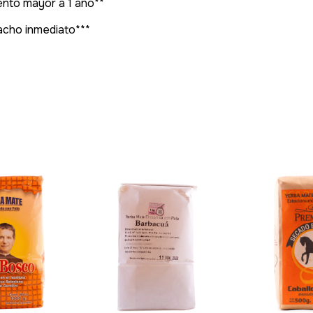
nto mayor a 1 año**
pacho inmediato***