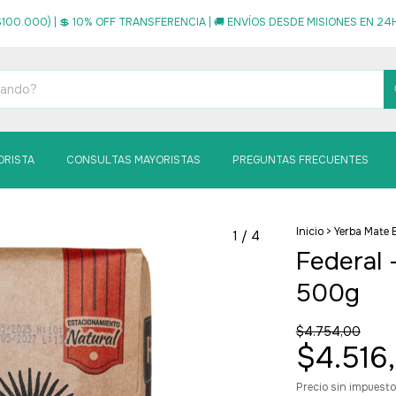
100.000) | 💲 10% OFF TRANSFERENCIA | 🚚 ENVÍOS DESDE MISIONES EN 24HS
ORISTA
CONSULTAS MAYORISTAS
PREGUNTAS FRECUENTES
Inicio
>
Yerba Mate 
1
/
4
Federal 
500g
$4.754,00
$4.516
Precio sin impuest