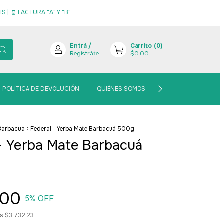
 | 🧾 FACTURA "A" Y "B"
Entrá
/
Carrito
(
0
)
Registráte
$0,00
POLÍTICA DE DEVOLUCIÓN
QUIÉNES SOMOS
BLOGCITO MATERO
Barbacua
>
Federal - Yerba Mate Barbacuá 500g
- Yerba Mate Barbacuá
,00
5
% OFF
os
$3.732,23