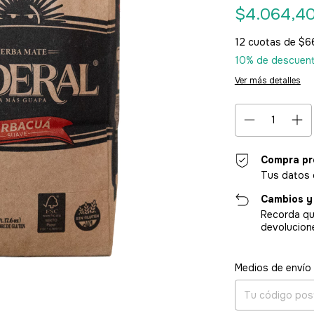
$4.064,4
12
cuotas de
$6
10% de descuen
Ver más detalles
Compra pr
Tus datos 
Cambios y
Recorda qu
devolucion
Entregas para el CP
Medios de envío