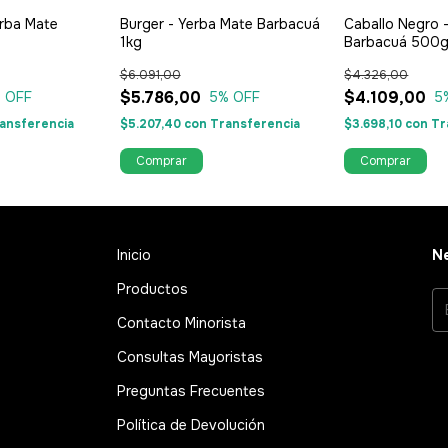
rba Mate
Burger - Yerba Mate Barbacuá
Caballo Negro 
1kg
Barbacuá 500
$6.091,00
$4.326,00
$5.786,00
$4.109,00
 OFF
5
% OFF
5
ansferencia
$5.207,40
con
Transferencia
$3.698,10
con
Tr
Inicio
Ne
Productos
Contacto Minorista
Consultas Mayoristas
Preguntas Frecuentes
Política de Devolución