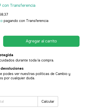
0
con
Transferencia
68,37
to
pagando con Transferencia
otegida
cuidados durante toda la compra.
 devoluciones
e podes ver nuestras politicas de Cambio y
es por cualquier duda.
:
Cambiar CP
Calcular