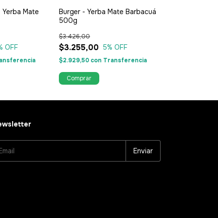
- Yerba Mate
Burger - Yerba Mate Barbacuá
Zona Centro - 
g
500g
Barbacuá 1kg
$3.426,00
$6.281,00
$3.255,00
$5.967,00
% OFF
5
% OFF
5
ansferencia
$2.929,50
con
Transferencia
$5.370,30
con
T
wsletter