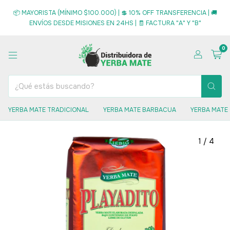
📦 MAYORISTA (MÍNIMO $100.000) | 💲 10% OFF TRANSFERENCIA | 🚚
ENVÍOS DESDE MISIONES EN 24HS | 🧾 FACTURA "A" Y "B"
0
YERBA MATE TRADICIONAL
YERBA MATE BARBACUA
YERBA MATE
1
/
4