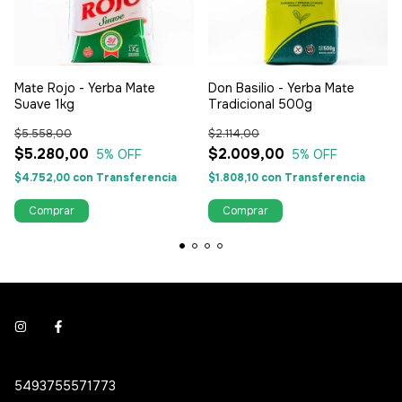
Mate Rojo - Yerba Mate
Don Basilio - Yerba Mate
Suave 1kg
Tradicional 500g
$5.558,00
$2.114,00
$5.280,00
$2.009,00
5
% OFF
5
% OFF
$4.752,00
con
Transferencia
$1.808,10
con
Transferencia
5493755571773