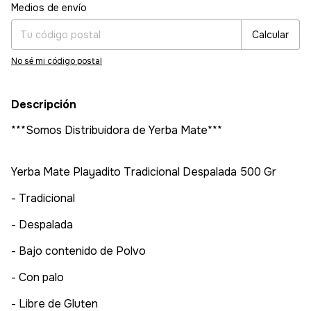
Entregas para el CP:
Cambiar CP
Medios de envío
Calcular
No sé mi código postal
Descripción
***Somos Distribuidora de Yerba Mate***
Yerba Mate Playadito Tradicional Despalada 500 Gr
- Tradicional
- Despalada
- Bajo contenido de Polvo
- Con palo
- Libre de Gluten