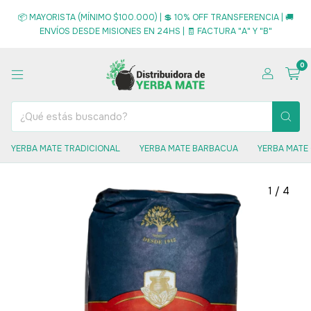
📦 MAYORISTA (MÍNIMO $100.000) | 💲 10% OFF TRANSFERENCIA | 🚚
ENVÍOS DESDE MISIONES EN 24HS | 🧾 FACTURA "A" Y "B"
0
YERBA MATE TRADICIONAL
YERBA MATE BARBACUA
YERBA MATE
1
/
4