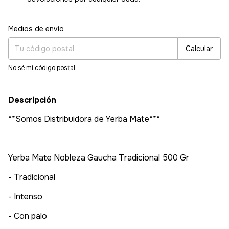
Entregas para el CP:
Cambiar CP
Medios de envío
Calcular
No sé mi código postal
Descripción
**Somos Distribuidora de Yerba Mate***
Yerba Mate Nobleza Gaucha Tradicional 500 Gr
- Tradicional
- Intenso
- Con palo