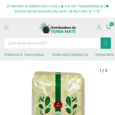
📦 MAYORISTA (MÍNIMO $100.000) | 💲 10% OFF TRANSFERENCIA | 🚚
ENVÍOS DESDE MISIONES EN 24HS | 🧾 FACTURA "A" Y "B"
0
YERBA MATE TRADICIONAL
YERBA MATE BARBACUA
YERBA MATE
1
/
3