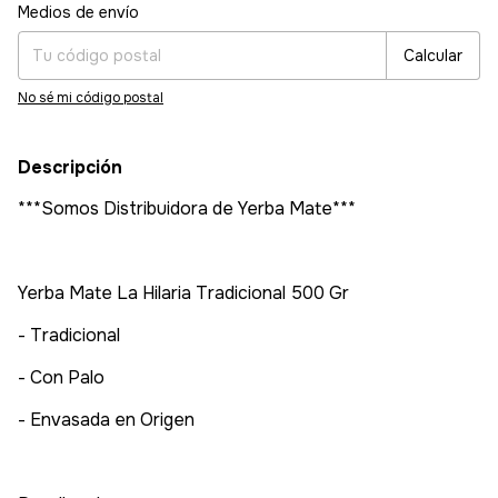
Entregas para el CP:
Cambiar CP
Medios de envío
Calcular
No sé mi código postal
Descripción
***Somos Distribuidora de Yerba Mate***
Yerba Mate La Hilaria Tradicional 500 Gr
- Tradicional
- Con Palo
- Envasada en Origen