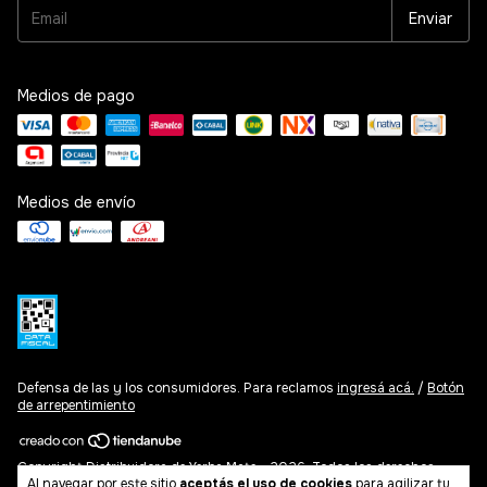
Medios de pago
Medios de envío
Defensa de las y los consumidores. Para reclamos
ingresá acá.
/
Botón
de arrepentimiento
Copyright Distribuidora de Yerba Mate - 2026. Todos los derechos
Al navegar por este sitio
aceptás el uso de cookies
para agilizar tu
reservados.