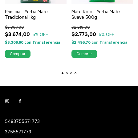
Primicia - Yerba Mate
Mate Rojo - Yerba Mate
Tradicional 1kg
Suave 500g
$3.867,00
$2.919,00
$3.674,00
$2.773,00
5
% OFF
5
% OFF
$3.306,60
con
Transferencia
$2.495,70
con
Transferencia
5493755571773
3755571773