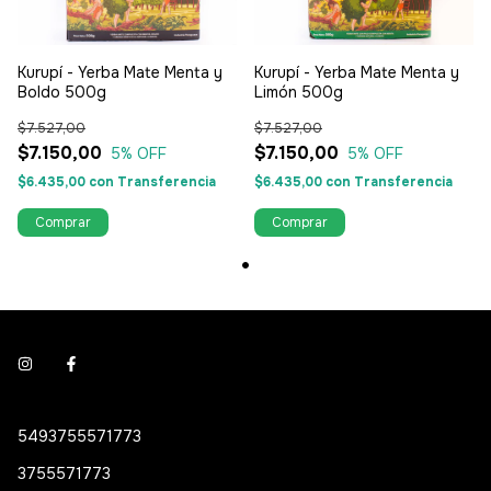
Kurupí - Yerba Mate Menta y
Kurupí - Yerba Mate Menta y
Boldo 500g
Limón 500g
$7.527,00
$7.527,00
$7.150,00
$7.150,00
5
% OFF
5
% OFF
$6.435,00
con
Transferencia
$6.435,00
con
Transferencia
5493755571773
3755571773