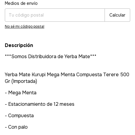
Entregas para el CP:
Cambiar CP
Medios de envío
Calcular
No sé mi código postal
Descripción
***Somos Distribuidora de Yerba Mate***
Yerba Mate Kurupi Mega Menta Compuesta Terere 500
Gr (Importada)
- Mega Menta
- Estacionamiento de 12 meses
- Compuesta
- Con palo