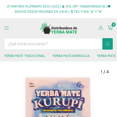
📦 MAYORISTA (MÍNIMO $100.000) | 💲 10% OFF TRANSFERENCIA | 🚚
ENVÍOS DESDE MISIONES EN 24HS | 🧾 FACTURA "A" Y "B"
0
YERBA MATE TRADICIONAL
YERBA MATE BARBACUA
YERBA MATE
1
/
4