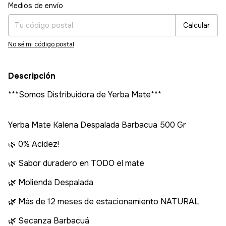
Entregas para el CP:
Cambiar CP
Medios de envío
Calcular
No sé mi código postal
Descripción
***Somos Distribuidora de Yerba Mate***
Yerba Mate Kalena Despalada Barbacua 500 Gr
🌿 0% Acidez!
🌿 Sabor duradero en TODO el mate
🌿 Molienda Despalada
🌿 Más de 12 meses de estacionamiento NATURAL
🌿 Secanza Barbacuá