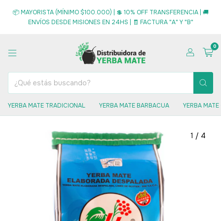
📦 MAYORISTA (MÍNIMO $100.000) | 💲 10% OFF TRANSFERENCIA | 🚚
ENVÍOS DESDE MISIONES EN 24HS | 🧾 FACTURA "A" Y "B"
0
YERBA MATE TRADICIONAL
YERBA MATE BARBACUA
YERBA MATE
1
/
4