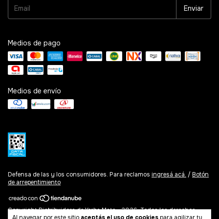
Medios de pago
Medios de envío
Defensa de las y los consumidores. Para reclamos
ingresá acá.
/
Botón
de arrepentimiento
Copyright Distribuidora de Yerba Mate - 2026. Todos los derechos
Al navegar por este sitio
aceptás el uso de cookies
para agilizar tu
reservados.