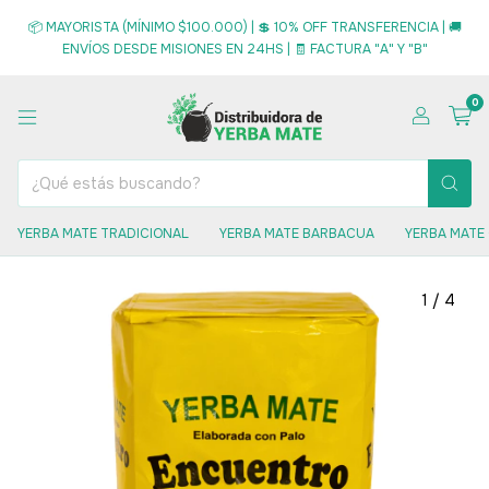
📦 MAYORISTA (MÍNIMO $100.000) | 💲 10% OFF TRANSFERENCIA | 🚚
ENVÍOS DESDE MISIONES EN 24HS | 🧾 FACTURA "A" Y "B"
0
YERBA MATE TRADICIONAL
YERBA MATE BARBACUA
YERBA MATE
1
/
4