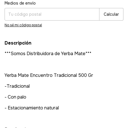
Entregas para el CP:
Cambiar CP
Medios de envío
Calcular
No sé mi código postal
Descripción
***Somos Distribuidora de Yerba Mate***
Yerba Mate Encuentro Tradicional 500 Gr
-Tradicional
- Con palo
- Estacionamiento natural