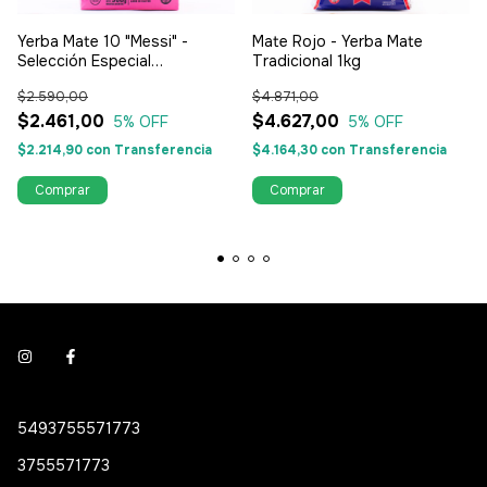
Yerba Mate 10 "Messi" -
Mate Rojo - Yerba Mate
Selección Especial
Tradicional 1kg
Tradicional 500g
$2.590,00
$4.871,00
$2.461,00
$4.627,00
5
% OFF
5
% OFF
$2.214,90
con
Transferencia
$4.164,30
con
Transferencia
5493755571773
3755571773