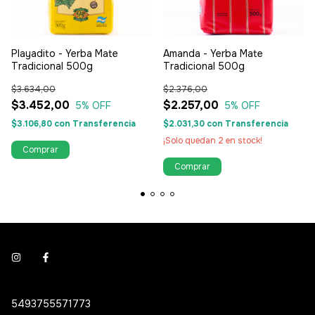
Playadito - Yerba Mate
Amanda - Yerba Mate
Tradicional 500g
Tradicional 500g
$3.634,00
$2.376,00
$3.452,00
$2.257,00
5
% OFF
5
% OFF
$3.106,80
con
Transferencia
$2.031,30
con
Transferencia
¡Solo quedan
2
en stock!
5493755571773