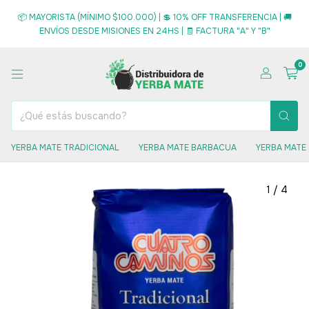
📦 MAYORISTA (MÍNIMO $100.000) | 💲 10% OFF TRANSFERENCIA | 🚚
ENVÍOS DESDE MISIONES EN 24HS | 🧾 FACTURA "A" Y "B"
0
YERBA MATE TRADICIONAL
YERBA MATE BARBACUA
YERBA MATE
1
/
4