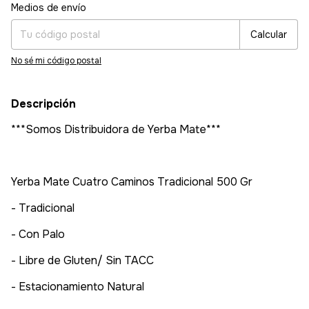
Entregas para el CP:
Cambiar CP
Medios de envío
Calcular
No sé mi código postal
Descripción
***Somos Distribuidora de Yerba Mate***
Yerba Mate Cuatro Caminos Tradicional 500 Gr
- Tradicional
- Con Palo
- Libre de Gluten/ Sin TACC
- Estacionamiento Natural