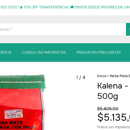
100.000) | 💲 10% OFF TRANSFERENCIA | 🚚 ENVÍOS DESDE MISIONES EN 24HS
ORISTA
CONSULTAS MAYORISTAS
PREGUNTAS FRECUENTES
Inicio
>
Yerba Mate 
1
/
4
Kalena -
500g
$5.405,00
$5.135
Precio sin impuest