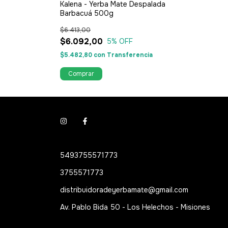
Kalena - Yerba Mate Despalada
Barbacuá 500g
$6.413,00
$6.092,00
5
% OFF
$5.482,80
con
Transferencia
5493755571773
3755571773
distribuidoradeyerbamate@gmail.com
Av. Pablo Bida 50 - Los Helechos - Misiones