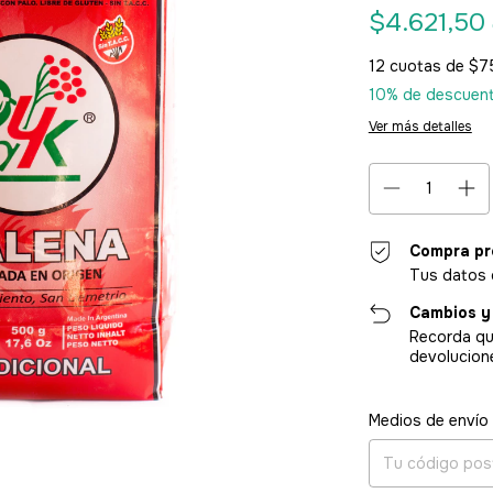
$4.621,50
12
cuotas de
$7
10% de descuen
Ver más detalles
Compra pr
Tus datos 
Cambios y
Recorda qu
devolucion
Entregas para el CP
Medios de envío