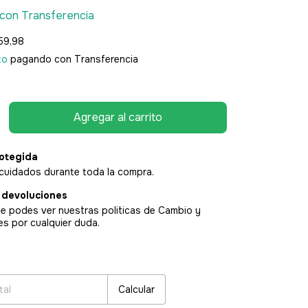
con
Transferencia
59,98
to
pagando con Transferencia
otegida
cuidados durante toda la compra.
 devoluciones
e podes ver nuestras politicas de Cambio y
es por cualquier duda.
:
Cambiar CP
Calcular