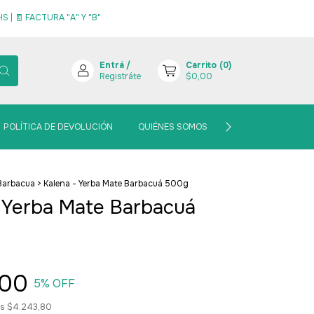
 | 🧾 FACTURA "A" Y "B"
Entrá
/
Carrito
(
0
)
Registráte
$0,00
POLÍTICA DE DEVOLUCIÓN
QUIÉNES SOMOS
BLOGCITO MATERO
Barbacua
>
Kalena - Yerba Mate Barbacuá 500g
 Yerba Mate Barbacuá
,00
5
% OFF
os
$4.243,80