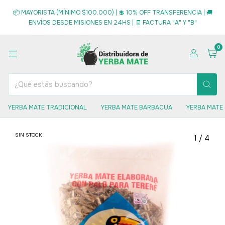
📦 MAYORISTA (MÍNIMO $100.000) | 💲 10% OFF TRANSFERENCIA | 🚚
ENVÍOS DESDE MISIONES EN 24HS | 🧾 FACTURA "A" Y "B"
0
YERBA MATE TRADICIONAL
YERBA MATE BARBACUA
YERBA MATE
SIN STOCK
1
/
4