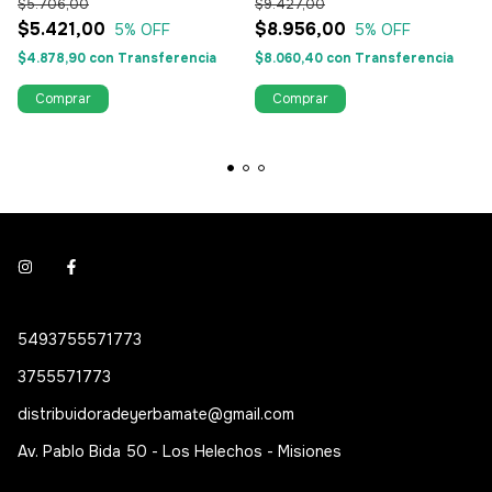
$5.706,00
$9.427,00
$5.421,00
$8.956,00
5
% OFF
5
% OFF
$4.878,90
con
Transferencia
$8.060,40
con
Transferencia
5493755571773
3755571773
distribuidoradeyerbamate@gmail.com
Av. Pablo Bida 50 - Los Helechos - Misiones