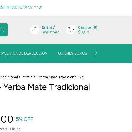
 | 🧾 FACTURA "A" Y "B"
Entrá
/
Carrito
(
0
)
Registráte
$0,00
POLÍTICA DE DEVOLUCIÓN
QUIÉNES SOMOS
BLOGCITO MATERO
Tradicional
>
Primicia - Yerba Mate Tradicional 1kg
 - Yerba Mate Tradicional
,00
5
% OFF
os
$3.036,36