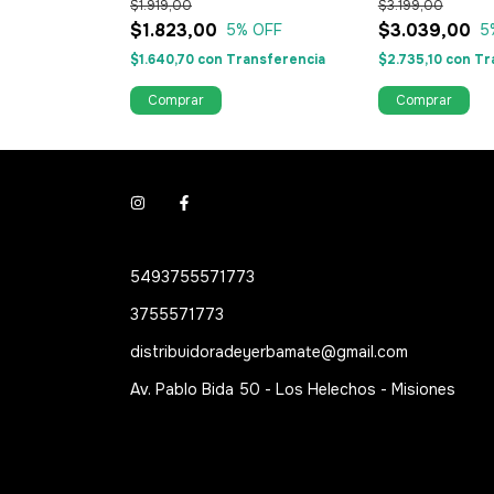
$1.919,00
$3.199,00
$1.823,00
$3.039,00
5
% OFF
5
$1.640,70
con
Transferencia
$2.735,10
con
Tr
5493755571773
3755571773
distribuidoradeyerbamate@gmail.com
Av. Pablo Bida 50 - Los Helechos - Misiones