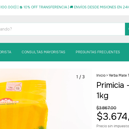
100.000) | 💲 10% OFF TRANSFERENCIA | 🚚 ENVÍOS DESDE MISIONES EN 24HS
ORISTA
CONSULTAS MAYORISTAS
PREGUNTAS FRECUENTES
Inicio
>
Yerba Mate 
1
/
3
Primicia
1kg
$3.867,00
$3.674
Precio sin impuest