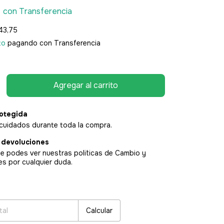
0
con
Transferencia
43,75
to
pagando con Transferencia
otegida
cuidados durante toda la compra.
 devoluciones
e podes ver nuestras politicas de Cambio y
es por cualquier duda.
:
Cambiar CP
Calcular