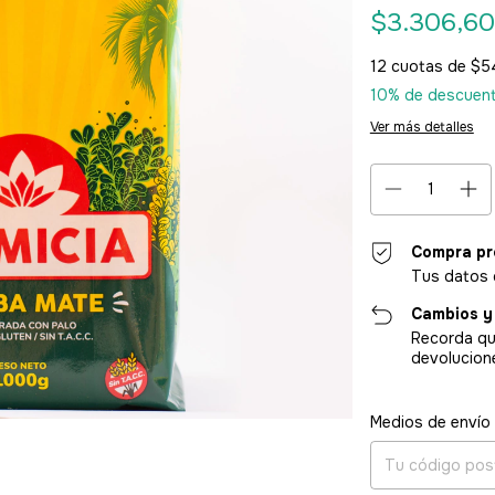
$3.306,6
12
cuotas de
$5
10% de descuen
Ver más detalles
Compra pr
Tus datos 
Cambios y
Recorda qu
devolucion
Entregas para el CP
Medios de envío