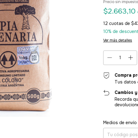
Precio sin impuest
$2.663,10
12
cuotas de
$4
10% de descuen
Ver más detalles
Compra pr
Tus datos 
Cambios y
Recorda qu
devolucion
Entregas para el CP
Medios de envío