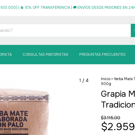
100.000) | 💲 10% OFF TRANSFERENCIA | 🚚 ENVÍOS DESDE MISIONES EN 24HS
ORISTA
CONSULTAS MAYORISTAS
PREGUNTAS FRECUENTES
Inicio
>
Yerba Mate 
1
/
4
500g
Grapia M
Tradicio
$3.115,00
$2.959