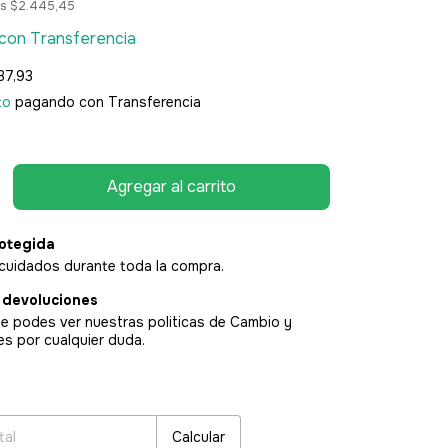
os
$2.445,45
con
Transferencia
37,93
to
pagando con Transferencia
otegida
cuidados durante toda la compra.
 devoluciones
e podes ver nuestras politicas de Cambio y
es por cualquier duda.
:
Cambiar CP
Calcular