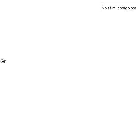
No sé mi código pos
 Gr