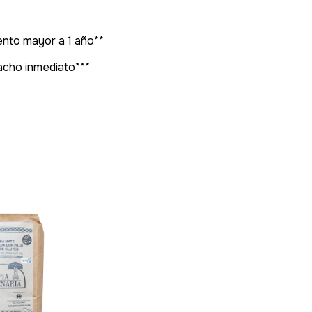
nto mayor a 1 año**
pacho inmediato***