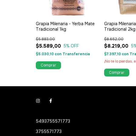
Grapia Milenaria - Yerba Mate
Grapia Milenari
Tradicional 1kg
Tradicional 2kg
$5.883,00
$8.652,00
$5.589,00
$8.219,00
5
% OFF
5
$5.030,10
con
Transferencia
$7.397,10
con
Tra
¡No te lo pierdas, e
5493755571773
3755571773