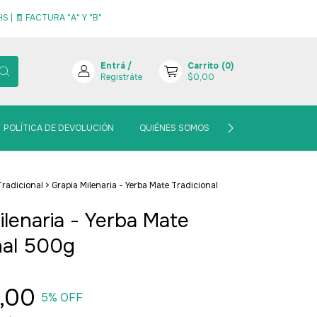
 | 🧾 FACTURA "A" Y "B"
Entrá
/
Carrito
(
0
)
Registráte
$0,00
POLÍTICA DE DEVOLUCIÓN
QUIÉNES SOMOS
BLOGCITO MATERO
Tradicional
>
Grapia Milenaria - Yerba Mate Tradicional
ilenaria - Yerba Mate
nal 500g
,00
5
% OFF