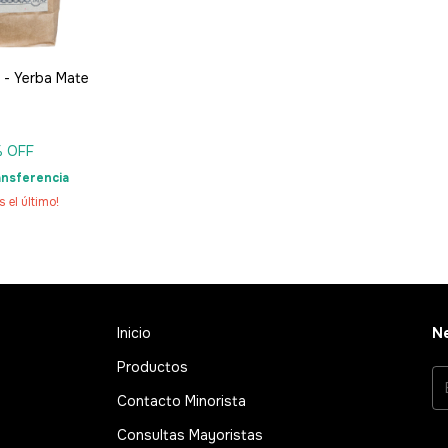
a - Yerba Mate
% OFF
nsferencia
s el último!
Inicio
Ne
Productos
Contacto Minorista
Consultas Mayoristas