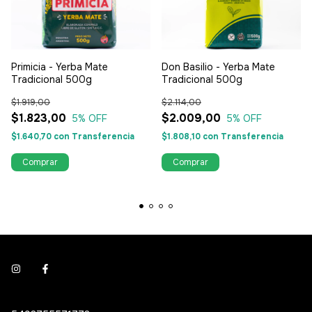
Primicia - Yerba Mate
Don Basilio - Yerba Mate
Tradicional 500g
Tradicional 500g
$1.919,00
$2.114,00
$1.823,00
$2.009,00
5
% OFF
5
% OFF
$1.640,70
con
Transferencia
$1.808,10
con
Transferencia