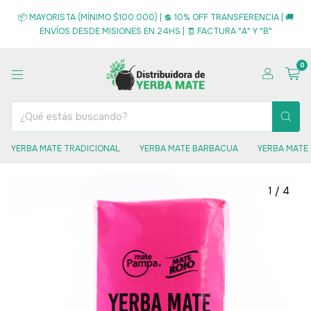
📦 MAYORISTA (MÍNIMO $100.000) | 💲 10% OFF TRANSFERENCIA | 🚚
ENVÍOS DESDE MISIONES EN 24HS | 🧾 FACTURA "A" Y "B"
0
YERBA MATE TRADICIONAL
YERBA MATE BARBACUA
YERBA MATE
1
/
4