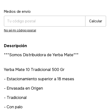
Entregas para el CP:
Cambiar CP
Medios de envío
Calcular
No sé mi código postal
Descripción
***Somos Distribuidora de Yerba Mate***
Yerba Mate 10 Tradicional 500 Gr
- Estacionamiento superior a 18 meses
- Envasada en Origen
- Tradicional
- Con palo